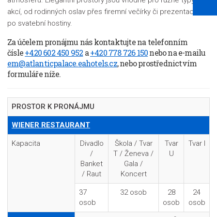
atmosféru. Elegantní prostory jsou vhodné pro různé typy
akcí, od rodinných oslav přes firemní večírky či prezentace až
po svatební hostiny.
Za účelem pronájmu nás kontaktujte na telefonním
čísle
+420 602 450 952
a
+420 778 726 150
nebo na e-mailu
em@atlanticpalace.eahotels.cz
, nebo prostřednictvím
formuláře níže.
PROSTOR K PRONÁJMU
WIENER RESTAURANT
Kapacita
Divadlo
Škola / Tvar
Tvar
Tvar I
/
T / Ženeva /
U
Banket
Gala /
/ Raut
Koncert
37
32 osob
28
24
osob
osob
osob