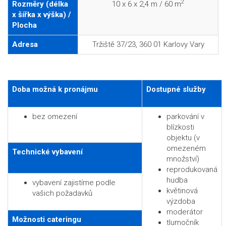
2
Rozměry (délka
10 x 6 x 2,4 m / 60 m
x šířka x výška) /
Plocha
Adresa
Tržiště 37/23, 360 01 Karlovy Vary
Doba možná k pronájmu
Dostupné služby
bez omezení
parkování v
blízkosti
objektu (v
omezeném
Technické vybavení
množství)
reprodukovaná
hudba
vybavení zajistíme podle
květinová
vašich požadavků
výzdoba
moderátor
Možnosti cateringu
tlumočník