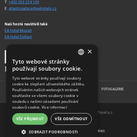
T:
+420 353 224 109
E:
atlanticpalace@eahotels.cz
Naši hosté navštívili také
EA Hotel Mozart
EA Hotel Elefant
×
Tyto webové stránky
CZECH
používají soubory cookie.
ENGLISH
Tyto webové stránky používají soubory
cookie ke zlepšení uživatelského zážitku.
GERMAN
HOME
O HOTELU
POKOJE
RESTAURACE
FOTOGALERIE
Používáním našich webových stránek
RUSSIAN
souhlasíte se všemi soubory cookie v
REZERVACE
KONTAKT
souladu s našimi zásadami používání
souborů cookie.
Více informací
Copyright © 2007-2026 EuroAgentur Hotels&Travel a.s.
VŠE PŘIJMOUT
VŠE ODMÍTNOUT
www.bezvapobyt.cz
Všeobecné podmínky rezervace
Deklarace o ochraně osobních údajů
|
Cookies
ZOBRAZIT PODROBNOSTI