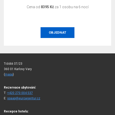
Cena od
8395 Kč
za 1 osobu na 6 nocí
OBJEDNAT
Tržiště 37/23
360 01 Karlovy Vary
(
mapa
)
Rezervace ubytování:
T:
+420 270 004 537
E:
spaap@euroagentur.cz
Recepce hotelu: