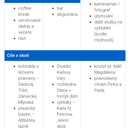
kameraman /
coffee
bar
fotograf
break
degustace
ubytování
servírované
další služby na
obědy a
vyžádání
večeře
(podle
raut
možností)
Cíle v okolí
kolonády s
Divadlo
kostel sv. Máří
léčivými
Karlovy
Magdaleny
prameny –
Vary
pravoslavný
Sadová,
rozhledna
chrám Petra a
Tržní,
Diana +
Pavla
Zámecká,
motýlí dům
Mlýnská
vyhlídky –
plavecký
Karla IV,
bazén –
Petrova,
Alžbětiny
Jelení
lázně
skok