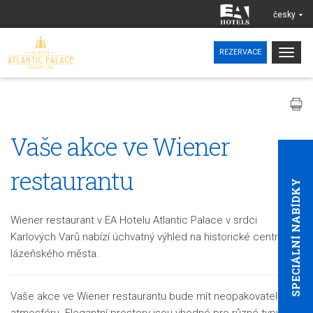
česky
Togg
REZERVACE
navig
Vaše akce ve Wiener
restaurantu
SPECIÁLNÍ NABÍDKY
Wiener restaurant v EA Hotelu Atlantic Palace v srdci
Karlových Varů nabízí úchvatný výhled na historické centrum
lázeňského města.
Vaše akce ve Wiener restaurantu bude mít neopakovatelnou