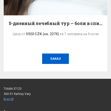
5-дневный лечебный тур – боли в спине
Цена от
5920 CZK (ок. 237€)
за 1 человека на 4 ночи
ЗАКАЗ
Tržiště 37/23
360 01 Karlovy Vary
(
карта
)