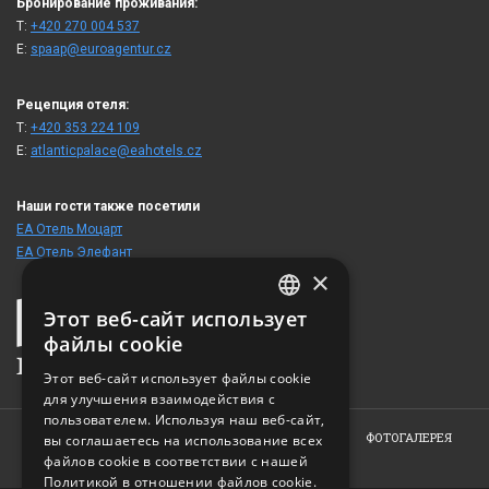
Бронирование проживания:
T:
+420 270 004 537
E:
spaap@euroagentur.cz
Рецепция отеля:
T:
+420 353 224 109
E:
atlanticpalace@eahotels.cz
Наши гости также посетили
ЕА Отель Моцарт
ЕА Отель Элефант
×
Этот веб-сайт использует
CZECH
файлы cookie
ENGLISH
Этот веб-сайт использует файлы cookie
для улучшения взаимодействия с
GERMAN
пользователем. Используя наш веб-сайт,
RUSSIAN
ГЛАВНАЯ
ОБ ОТЕЛЕ
НОМЕРА
РЕСТОРАН
ФОТОГАЛЕРЕЯ
вы соглашаетесь на использование всех
ЗАКАЗ
КОНТАКТ
файлов cookie в соответствии с нашей
Политикой в ​​отношении файлов cookie.