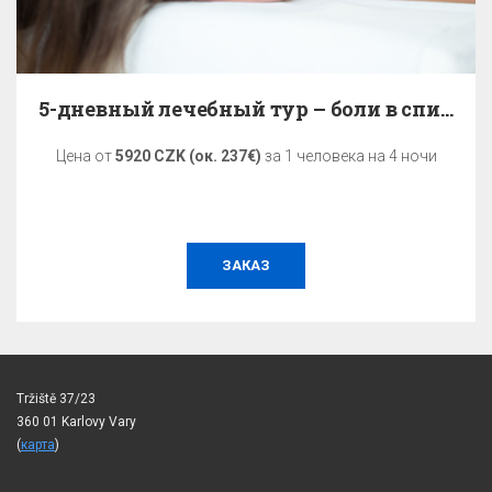
5-дневный лечебный тур – боли в спине
Цена от
5920 CZK (ок. 237€)
за 1 человека на 4 ночи
ЗАКАЗ
Tržiště 37/23
360 01 Karlovy Vary
(
карта
)