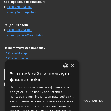
Бронирование проживания:
T:
+420 270 004 537
E:
spaap@euroagentur.cz
Рецепция отеля:
T:
+420 353 224 109
E:
atlanticpalace@eahotels.cz
Наши гости также посетили
ЕА Отель Моцарт
ЕА Отель Элефант
×
Этот веб-сайт использует
CZECH
файлы cookie
ENGLISH
Этот веб-сайт использует файлы cookie
для улучшения взаимодействия с
GERMAN
пользователем. Используя наш веб-сайт,
RUSSIAN
ГЛАВНАЯ
ОБ ОТЕЛЕ
НОМЕРА
РЕСТОРАН
ФОТОГАЛЕРЕЯ
вы соглашаетесь на использование всех
ЗАКАЗ
КОНТАКТ
файлов cookie в соответствии с нашей
Политикой в ​​отношении файлов cookie.