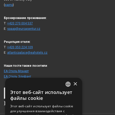
(
карта
)
Бронирование проживания:
T:
+420 270 004 537
E:
spaap@euroagentur.cz
Рецепция отеля:
T:
+420 353 224 109
E:
atlanticpalace@eahotels.cz
Наши гости также посетили
ЕА Отель Моцарт
ЕА Отель Элефант
×
Этот веб-сайт использует
CZECH
файлы cookie
ENGLISH
Этот веб-сайт использует файлы cookie
для улучшения взаимодействия с
GERMAN